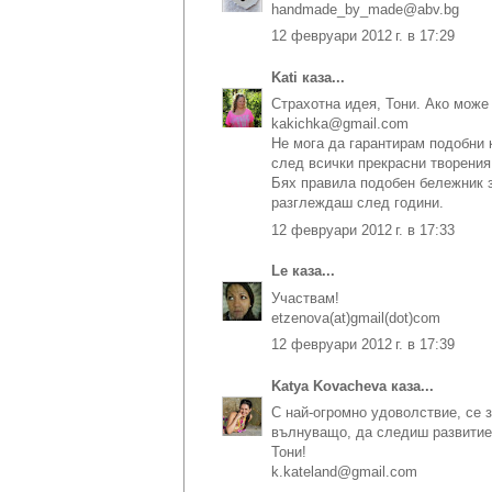
handmade_by_made@abv.bg
12 февруари 2012 г. в 17:29
Kati
каза...
Страхотна идея, Тони. Ако може 
kakichka@gmail.com
Не мога да гарантирам подобни 
след всички прекрасни творения,
Бях правила подобен бележник з
разглеждаш след години.
12 февруари 2012 г. в 17:33
Le
каза...
Участвам!
etzenova(at)gmail(dot)com
12 февруари 2012 г. в 17:39
Katya Kovacheva
каза...
С най-огромно удоволствие, се 
вълнуващо, да следиш развитиет
Тони!
k.kateland@gmail.com