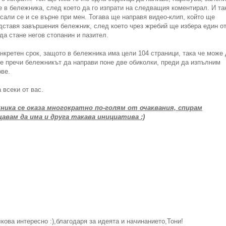
е в бележника, след което да го изпрати на следващия коментирал. И та
сали се и се върне при мен. Тогава ще направя видео-клип, който ще
едставя завършения бележник, след което чрез жребий ще избера един о
 да стане негов стопанин и пазител.
нкретен срок, защото в бележника има цели 104 страници, така че може 
не пречи бележникът да направи поне две обиколки, преди да изпълним
ове.
 всеки от вас.
ника се оказа многократно по-голям от очаквания, спирам
авам да има и друга такава инициатива :)
ова интересно :),благодаря за идеята и начинанието,Тони!