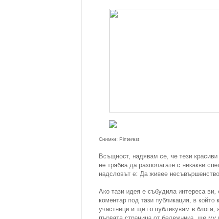
Снимки: Pinterest
Всъщност, надявам се, че тези красиви 
не трябва да разполагате с никакви сп
надсловът е: Да живее несъвършенствот
Ако тази идея е събудила интереса ви, 
коментар под тази публикация, в който 
участници и ще го публикувам в блога,
първата страница от бележника, ще му 