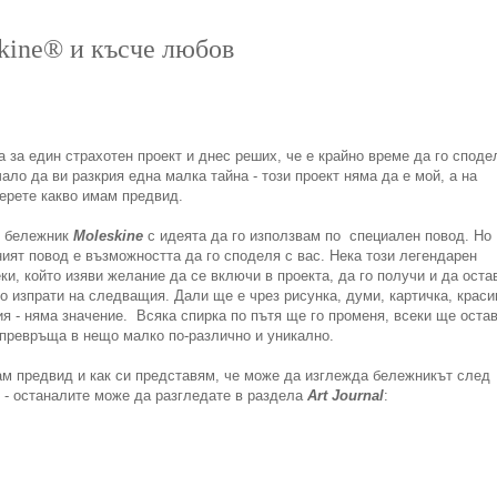
skine® и късче любов
 за един страхотен проект и днес реших, че е крайно време да го споде
ало да ви разкрия една малка тайна - този проект няма да е мой, а на
берете какво имам предвид.
н бележник
Moleskinе
с идеята да го използвам по специален повод. Но
ят повод е възможността да го споделя с вас. Нека този легендарен
и, който изяви желание да се включи в проекта, да го получи и да оста
го изпрати на следващия. Дали ще е чрез рисунка, думи, картичка, краси
ия - няма значение. Всяка спирка по пътя ще го променя, всеки ще оста
о превръща в нещо малко по-различно и уникално.
ам предвид и как си представям, че може да изглежда бележникът след
st - останалите може да разгледате в раздела
Art Journal
: