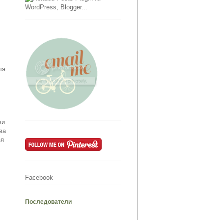
ля
ви
ва
вя
Facebook
Последователи