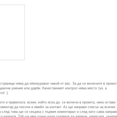
страници няма да обезкуражат никой от вас. За да се включите в проект
ециални умения или дарби. Качественият контрол няма място тук, а
о! :)
ето и правилата: всеки, който иска да се включи в проекта, нека остави
коментар да посочи и имейл за контакт. Аз ще направя списък на всички
 а след това ще се свържа с първия коментирал и след като сама направ
го изпратя. Той ще има точно една седмица да напише, нарисува, залепи