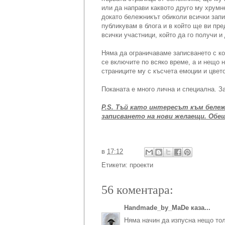
или да направи каквото друго му хрумн
докато бележникът обиколи всички запи
публикувам в блога и в който ще ви пр
всички участници, който да го получи и
Няма да ограничаваме записването с ко
се включите по всяко време, а и нещо 
страниците му с късчета емоции и цвет
Поканата е много лична и специална. За
P.S. Тъй като интересът към бележ
записването на нови желаещи. Обещ
в
17:12
Етикети:
проекти
56 коментара:
Handmade_by_MaDe
каза...
Няма начин да изпусна нещо толк