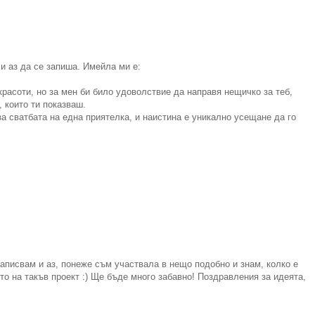
и аз да се запиша. Имейла ми е:
красоти, но за мен би било удоволствие да направя нещичко за теб,
 които ти показваш.
а сватбата на една приятелка, и наистина е уникално усещане да го
записвам и аз, понеже съм участвала в нещо подобно и знам, колко е
о на такъв проект :) Ще бъде много забавно! Поздравления за идеята,