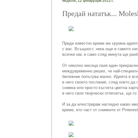
неделя, 12 февруари 2012 г.
Предай нататък... Mole
Преди известно време ми хрумна идеята
с вас. Всъщност, нека още в самото нач
всички нас и само след минута ще раз
От няколко месеца пазя един прекрасе
междувременно реших, че най-специални
бележник попътува малко. Идеята е всек
в него своето послание, след което да 
снимка или просто късчета цветна харт
в него своя творчески отпечатък, ще г
И за да илюстрирам нагледно какво им
време, ето част от снимките от Pintere