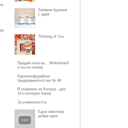
ка,
Забавни буркани
с идеи
т
да
Thinking of You
Предай нататък... Moleskine®
и късче любов
Картичкофурийско
предизвикателство № 48
В очакване на Коледа - ден
14 и коледен банер
За уникалността
Една наистина
добра идея