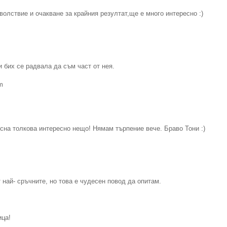
олствие и очакване за крайния резултат,ще e много интересно :)
и бих се радвала да съм част от нея.
m
усна толкова интересно нещо! Нямам търпение вече. Браво Тони :)
 най- сръчните, но това е чудесен повод да опитам.
ица!