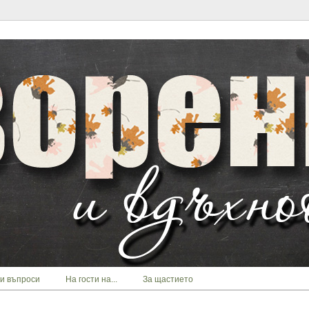
и въпроси
На гости на...
За щастието