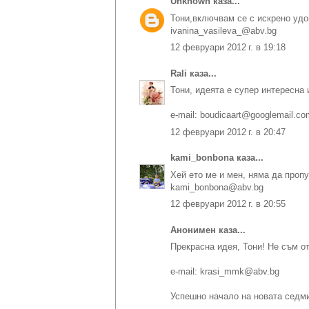
Unknown
каза...
Тони,включвам се с искрено удов
ivanina_vasileva_@abv.bg
12 февруари 2012 г. в 19:18
Rali
каза...
Тони, идеята е супер интересна 
e-mail: boudicaart@googlemail.co
12 февруари 2012 г. в 20:47
kami_bonbona
каза...
Хей ето ме и мен, няма да проп
kami_bonbona@abv.bg
12 февруари 2012 г. в 20:55
Анонимен каза...
Прекрасна идея, Тони! Не съм от
e-mail: krasi_mmk@abv.bg
Успешно начало на новата седм