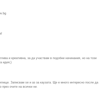
v.bg
а!
лива и креативна, за да участвам в подобни начинания, но на този
а идея;)
илище. Записвам se и аз за каузата. Ще е много интересно после да
 през очите на всички ни.