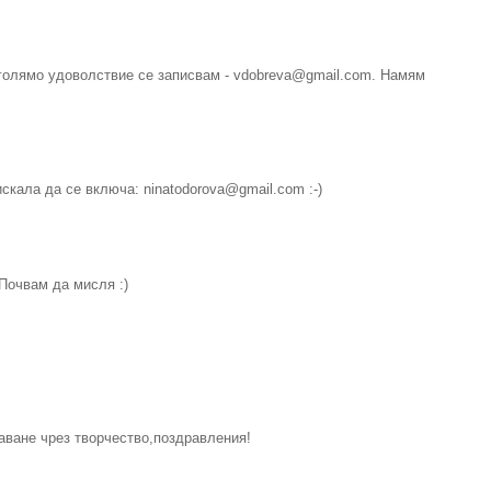
голямо удоволствие се записвам - vdobreva@gmail.com. Намям
скала да се включа: ninatodorova@gmail.com :-)
 Почвам да мисля :)
аване чрез творчество,поздравления!