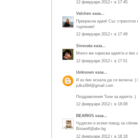
12 февруари 2012 г. в 17:45
Valchen
каза...
Прекрасна идея! Със страхотно 
търпение!
12 февруари 2012 г. в 17:48
Sinevata
каза...
Много ми харесва идеята и бих и
12 февруари 2012 г. в 17:51
Unknown
каза...
И аз бих искала да се включа :)
julka384@gmail.com
Поздравления Тони за идеята :)
12 февруари 2012 г. в 18:08
BEARKIS
каза...
Чудесен е всеки повод за сближ
Bisiwolf@abv.bg
12 февруари 2012 г. в 18:18