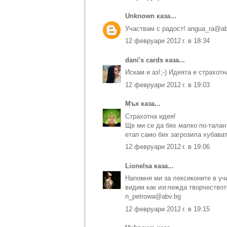
Unknown
каза...
Участвам с радост! angua_ra@ab
12 февруари 2012 г. в 18:34
dani's cards
каза...
Искам и аз!;-) Идеята е страхотн
12 февруари 2012 г. в 19:03
Мъх
каза...
Страхотна идея!
Ще ми се да бях малко по-талант
етап само бих загрозила хубават
12 февруари 2012 г. в 19:06
Lionelsa
каза...
Напомня ми за лексиконите в уч
видим как изглежда творчеството
n_petrowa@abv.bg
12 февруари 2012 г. в 19:15